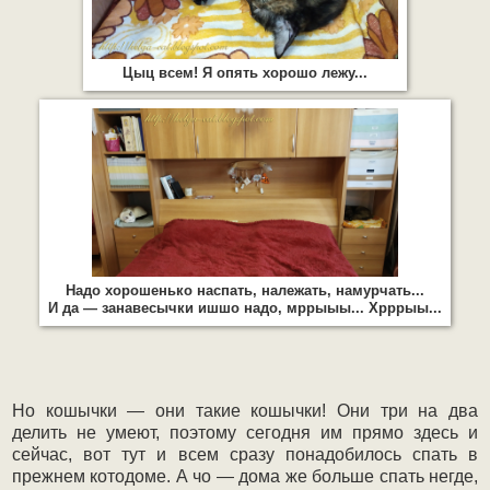
Цыц всем! Я опять хорошо лежу...
Надо хорошенько наспать, належать, намурчать...
И да — занавесычки ишшо надо, мррыыы... Хрррыы...
Но кошычки — они такие кошычки! Они три на два
делить не умеют, поэтому сегодня им прямо здесь и
сейчас, вот тут и всем сразу понадобилось спать в
прежнем котодоме. А чо — дома же больше спать негде,