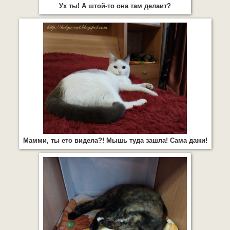
Ух ты! А штой-то она там делаит?
Мамми, ты ето видела?! Мышь туда зашла! Сама дажи!